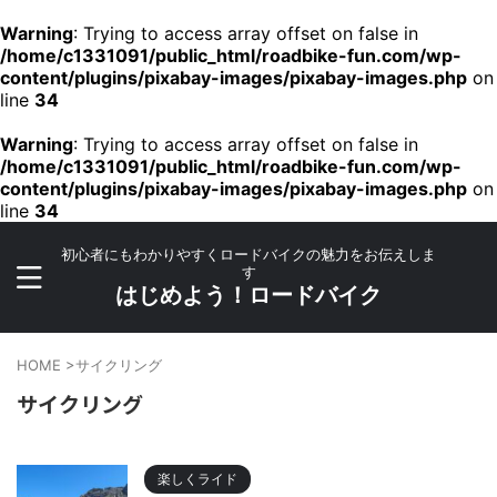
Warning
: Trying to access array offset on false in
/home/c1331091/public_html/roadbike-fun.com/wp-
content/plugins/pixabay-images/pixabay-images.php
on
line
34
Warning
: Trying to access array offset on false in
/home/c1331091/public_html/roadbike-fun.com/wp-
content/plugins/pixabay-images/pixabay-images.php
on
line
34
初心者にもわかりやすくロードバイクの魅力をお伝えしま
す
はじめよう！ロードバイク
HOME
>
サイクリング
サイクリング
楽しくライド